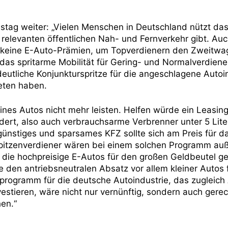
tag weiter: „Vielen Menschen in Deutschland nützt das
n relevanten öffentlichen Nah- und Fernverkehr gibt. Auch
en keine E-Auto-Prämien, um Topverdienern den Zweitwag
das spritarme Mobilität für Gering- und Normalverdiene
eutliche Konjunkturspritze für die angeschlagene Autoin
eten haben.
ines Autos nicht mehr leisten. Helfen würde ein Leasi
ördert, also auch verbrauchsarme Verbrenner unter 5 Lite
günstiges und sparsames KFZ sollte sich am Preis für d
 Spitzenverdiener wären bei einem solchen Programm au
, die hochpreisige E-Autos für den großen Geldbeutel ge
den antriebsneutralen Absatz vor allem kleiner Autos 
sprogramm für die deutsche Autoindustrie, das zugleich 
estieren, wäre nicht nur vernünftig, sondern auch gerec
en.“